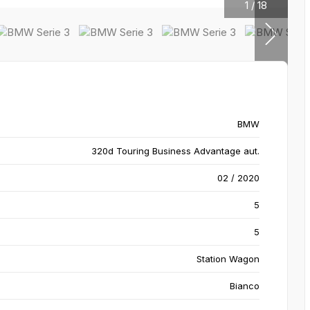
1
/
18
BMW
320d Touring Business Advantage aut.
02 / 2020
5
5
Station Wagon
Bianco