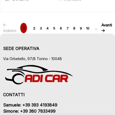
Avanti
...
1
2
3
4
5
6
7
8
9
10
Indietro
SEDE OPERATIVA
Via Orbetello, 97/B Torino - 10048
CONTATTI
Samuele: +39 393 4193849
Simone: +39 380 7833499