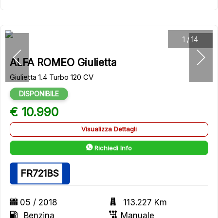
1
/
14
ALFA ROMEO Giulietta
Giulietta 1.4 Turbo 120 CV
DISPONIBILE
€ 10.990
Visualizza Dettagli
Richiedi Info
FR721BS
05 / 2018
113.227 Km
Benzina
Manuale