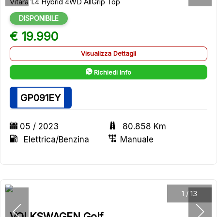
Vitara 1.4 Hybrid 4WD AllGrip Top
DISPONIBILE
€ 19.990
Visualizza Dettagli
Richiedi Info
GP091EY
05 / 2023
80.858 Km
Elettrica/Benzina
Manuale
1
/
13
VOLKSWAGEN Golf