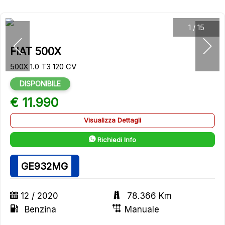
1
/
15
FIAT 500X
500X 1.0 T3 120 CV
DISPONIBILE
€ 11.990
Visualizza Dettagli
Richiedi Info
GE932MG
12 / 2020
78.366 Km
Benzina
Manuale