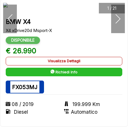
1
/
21
BMW X4
X4 xDrive20d Msport-X
DISPONIBILE
€ 26.990
Visualizza Dettagli
Richiedi Info
FX053MJ
08 / 2019
199.999 Km
Diesel
Automatico