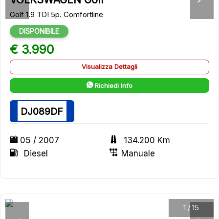
Golf 1.9 TDI 5p. Comfortline
DISPONIBILE
€ 3.990
Visualizza Dettagli
Richiedi Info
DJ089DF
05 / 2007
134.200 Km
Diesel
Manuale
1
/
15