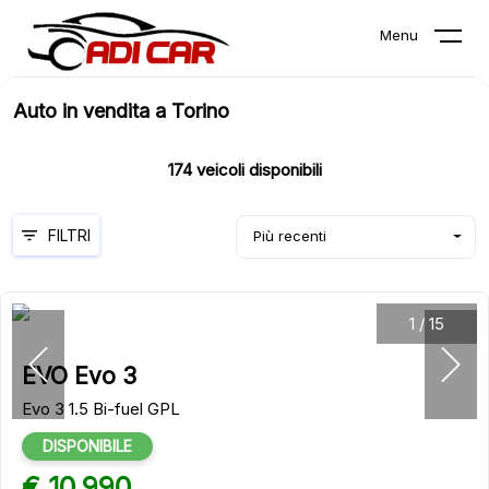
Menu
Auto in vendita a Torino
174
veicoli disponibili
FILTRI
Più recenti
1
/
15
EVO Evo 3
Evo 3 1.5 Bi-fuel GPL
DISPONIBILE
€ 10.990