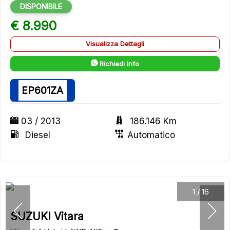
DISPONIBILE
€ 8.990
Visualizza Dettagli
Richiedi Info
EP601ZA
03 / 2013
186.146 Km
Diesel
Automatico
1
/
16
SUZUKI Vitara