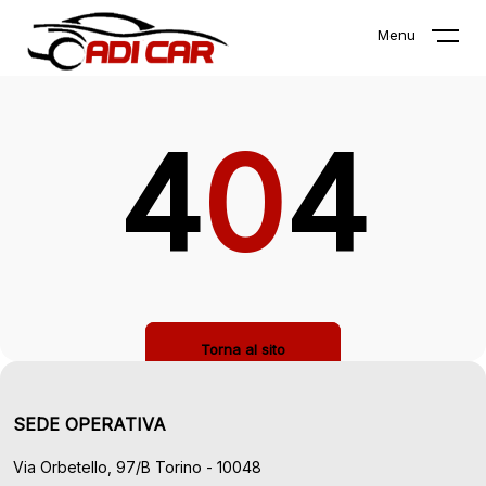
La pagina che stai cercando non
Menu
esiste!
4
0
4
Torna al sito
SEDE OPERATIVA
Via Orbetello, 97/B Torino - 10048